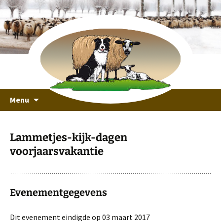
recreeren in een unieke omgeving
Ga
Schaapskooi Ottoland
Menu
naar
de
inhoud
Lammetjes-kijk-dagen
voorjaarsvakantie
Evenementgegevens
Dit evenement eindigde op 03 maart 2017