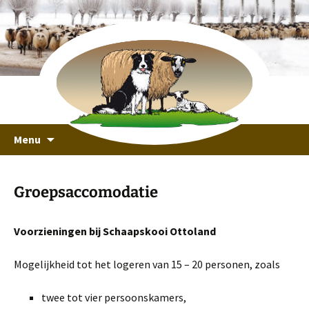
recreeren in een unieke omgeving
Ga
Schaapskooi Ottoland
Menu
naar
de
inhoud
Groepsaccomodatie
Voorzieningen bij Schaapskooi Ottoland
Mogelijkheid tot het logeren van 15 – 20 personen, zoals
twee tot vier persoonskamers,