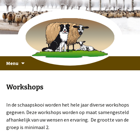
recreeren in een unieke omgeving
Ga
Schaapskooi Ottoland
Menu
naar
de
inhoud
Workshops
In de schaapskooi worden het hele jaar diverse workshops
gegeven. Deze workshops worden op maat samengesteld
afhankelijk van uw wensen en ervaring. De grootte van de
groep is minimaal 2.