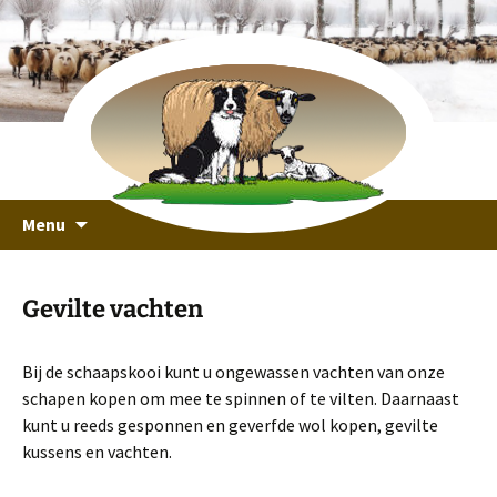
recreeren in een unieke omgeving
Ga
Schaapskooi Ottoland
Menu
naar
de
inhoud
Gevilte vachten
Bij de schaapskooi kunt u ongewassen vachten van onze
schapen kopen om mee te spinnen of te vilten. Daarnaast
kunt u reeds gesponnen en geverfde wol kopen, gevilte
kussens en vachten.