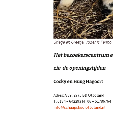
Grietje en Greetje: vader is Fenn
Het bezoekerscentrum en 
zie de
openingstijden
Cocky en Huug Hagoort
Adres: A 89, 2975 BD Ottoland
T: 0184 – 642293 M : 06 – 51786764
info@schaapskooiottoland.nl