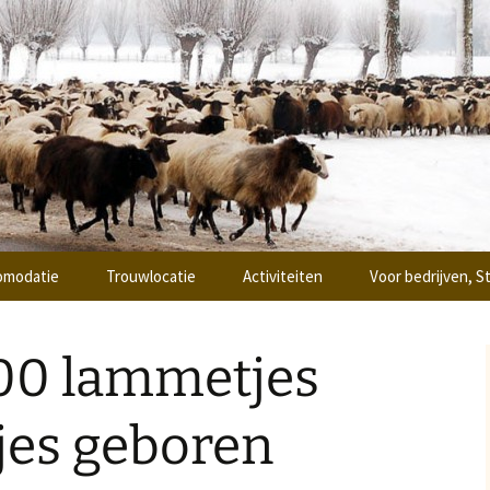
ing
oi Ottoland
omodatie
Trouwlocatie
Activiteiten
Voor bedrijven, S
 & breakfast
Workshops
Teambuilding
00 lammetjes
epsaccomodatie
Vergaderen
je de “Hooiberg”
Zaalverhuur
tjes geboren