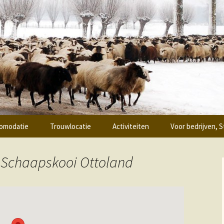
ing
oi Ottoland
omodatie
Trouwlocatie
Activiteiten
Voor bedrijven, S
 & breakfast
Workshops
Teambuilding
:
Schaapskooi Ottoland
epsaccomodatie
Vergaderen
sje de “Hooiberg”
Zaalverhuur