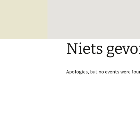
Het gebouw
Schapenknuffels en
Pantoffels
Ambachtelijk gemaakte
sauzen
Niets gev
Diverse Meelproducten
Diverse soorten dranken
Apologies, but no events were fou