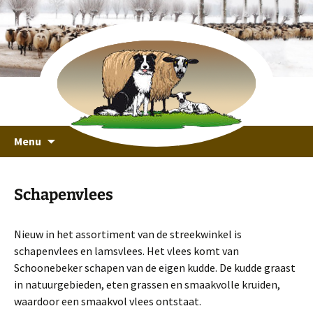
recreeren in een unieke omgeving
Ga
Schaapskooi Ottoland
Menu
naar
de
inhoud
Schapenvlees
Nieuw in het assortiment van de streekwinkel is
schapenvlees en lamsvlees. Het vlees komt van
Schoonebeker schapen van de eigen kudde. De kudde graast
in natuurgebieden, eten grassen en smaakvolle kruiden,
waardoor een smaakvol vlees ontstaat.