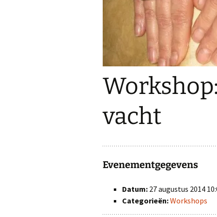
Het gebouw
Schapenknuffels en
Pantoffels
Ambachtelijk gemaakte
sauzen
Diverse Meelproducten
Workshop: 
Diverse soorten dranken
vacht
Evenementgegevens
Datum:
27 augustus 2014 10:
Categorieën:
Workshops