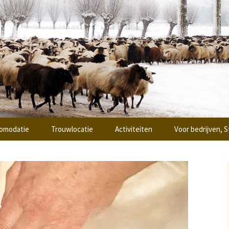
ing
oi Ottoland
omodatie
Trouwlocatie
Activiteiten
Voor bedrijven, S
 & breakfast
Workshops
Teambuilding
epsaccomodatie
Vergaderen
sje de “Hooiberg”
Zaalverhuur