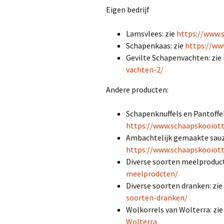
Eigen bedrijf
Het gebouw
Schapenknuffels en
Pantoffels
Lamsvlees: zie
https://www.
Ambachtelijk gemaakte
Schapenkaas: zie
https://ww
sauzen
Gevilte Schapenvachten: zie
vachten-2/
Diverse Meelproducten
Andere producten:
Diverse soorten dranken
Schapenknuffels en Pantoffel
https://www.schaapskooiott
Ambachtelijk gemaakte sauz
https://www.schaapskooiot
Diverse soorten meelproduct
meelprodcten/
Diverse soorten dranken: zie
soorten-dranken/
Wolkorrels van Wolterra: zi
Wolterra