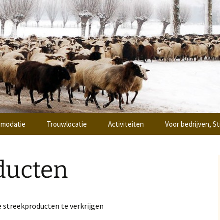
ing
oi Ottoland
omodatie
Trouwlocatie
Activiteiten
Voor bedrijven, S
& breakfast
Workshops
Teambuilding
ducten
epsaccomodatie
Vergaderen
je de “Hooiberg”
Zaalverhuur
e streekproducten te verkrijgen