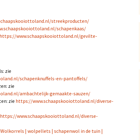
schaapskooiottoland.nl/streekproducten/
w.schaapskooiottoland.nl/schapenkaas/
https://www.schaapskooiottoland.nl/gevilte-
s: zie
oland.nl/schapenknuffels-en-pantoffels/
en: zie
toland.nl/ambachtelijk-gemaakte-sauzen/
en: zie
https://www.schaapskooiottoland.nl/diverse-
https://www.schaapskooiottoland.nl/diverse-
e
Wolkorrels | wolpellets | schapenwol in de tuin |