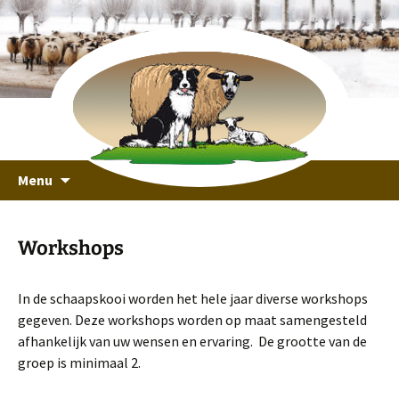
recreeren in een unieke omgeving
Ga
Schaapskooi Ottoland
Menu
naar
de
inhoud
Workshops
In de schaapskooi worden het hele jaar diverse workshops
gegeven. Deze workshops worden op maat samengesteld
afhankelijk van uw wensen en ervaring. De grootte van de
groep is minimaal 2.