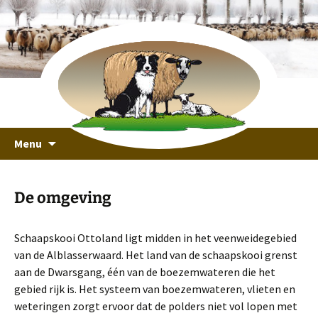
recreeren in een unieke omgeving
Ga
Schaapskooi Ottoland
Menu
naar
de
inhoud
De omgeving
Schaapskooi Ottoland ligt midden in het veenweidegebied
van de Alblasserwaard. Het land van de schaapskooi grenst
aan de Dwarsgang, één van de boezemwateren die het
gebied rijk is. Het systeem van boezemwateren, vlieten en
weteringen zorgt ervoor dat de polders niet vol lopen met