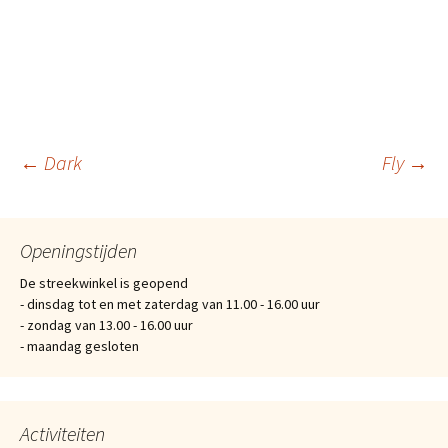
Berichtnavigatie
←
Dark
Fly
→
Openingstijden
De streekwinkel is geopend
- dinsdag tot en met zaterdag van 11.00 - 16.00 uur
- zondag van 13.00 - 16.00 uur
- maandag gesloten
Activiteiten