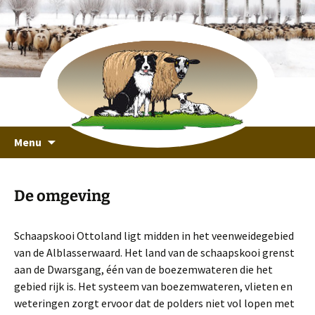
recreeren in een unieke omgeving
Ga
Schaapskooi Ottoland
Menu
naar
de
inhoud
De omgeving
Schaapskooi Ottoland ligt midden in het veenweidegebied
van de Alblasserwaard. Het land van de schaapskooi grenst
aan de Dwarsgang, één van de boezemwateren die het
gebied rijk is. Het systeem van boezemwateren, vlieten en
weteringen zorgt ervoor dat de polders niet vol lopen met