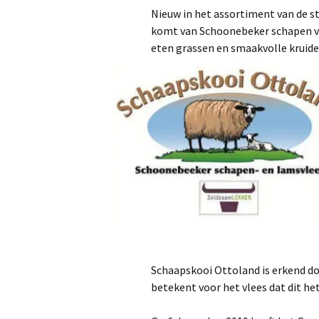
Nieuw in het assortiment van de st
Het gebouw
Schapenknuffels en
komt van Schoonebeker schapen va
Pantoffels
eten grassen en smaakvolle kruide
Ambachtelijk gemaakte
sauzen
Diverse Meelproducten
Diverse soorten dranken
Schaapskooi Ottoland is erkend do
betekent voor het vlees dat dit h