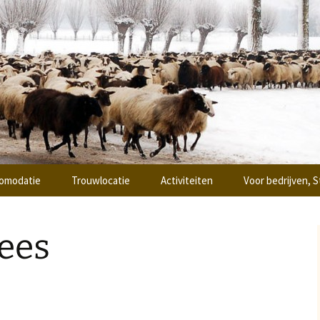
ing
oi Ottoland
omodatie
Trouwlocatie
Activiteiten
Voor bedrijven, S
 & breakfast
Workshops
Teambuilding
ees
epsaccomodatie
Vergaderen
sje de “Hooiberg”
Zaalverhuur