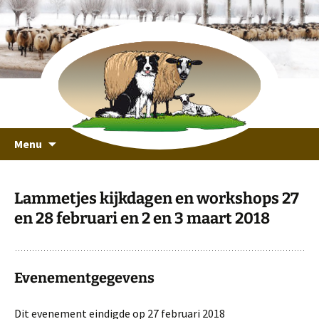
recreeren in een unieke omgeving
Ga
Schaapskooi Ottoland
Menu
naar
de
inhoud
Lammetjes kijkdagen en workshops 27
en 28 februari en 2 en 3 maart 2018
Evenementgegevens
Dit evenement eindigde op 27 februari 2018